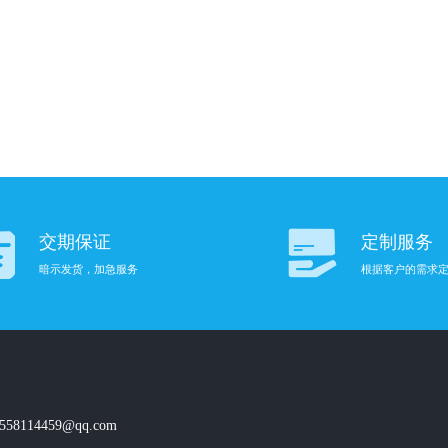
交期保证
定制服务
暗示发货，加急服务
根据客户的需求
58114459@qq.com