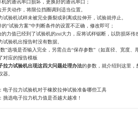
算机的通讯串口损坏，更换好的通讯串口；
位开关动作，将限位挡圈调到适当位置。
力试验机试样未被完全撕裂或剥离或拉伸开，试验就停止。
件的“试验方案”中判断条件的设置不正确，修改即可；
验的力值已经到了试验机的zui大力，应将试样锯断，以防损坏传
力试验机出报告时没有数据。
参数”选项是否输入完全，另需点击“保存参数”（如直径、宽度、
了对应的报告模板
子拉力试验机出现这四大问题处理办法
的参数，就介绍到这里，
仪器。
：
电子拉力试验机对于橡胶拉伸试验准备哪些工具
：
挑选电子拉力机力值是否越大越准！