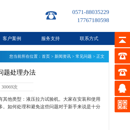
0571-88035229
17767180598
客户案例
服务支持
联系方式
您当前所在位置：
首页
>
新闻资讯
>
常见问题
> 正文
问题处理办法
30069次
：
有其他类型：液压拉力试验机。大家在安装和使用
多。如何处理和避免这些问题对于新手来说是十分