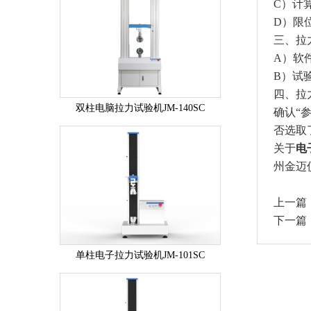
C）计
D）限
三、拉
A）软
B）试
四、拉
双柱电脑拉力试验机JM-140SC
确认“
否选取
关于
电
州金迈
上一篇
下一篇
单柱电子拉力试验机JM-101SC