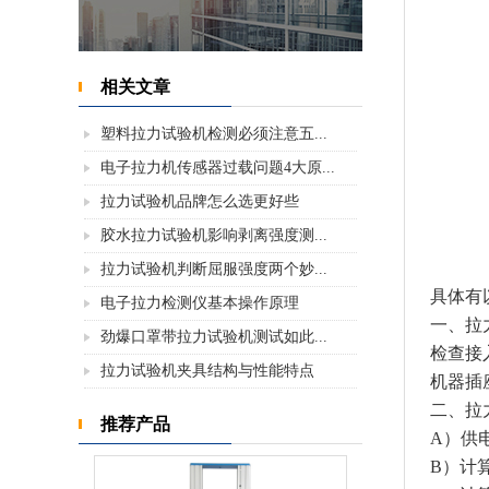
相关文章
塑料拉力试验机检测必须注意五...
电子拉力机传感器过载问题4大原...
拉力试验机品牌怎么选更好些
胶水拉力试验机影响剥离强度测...
拉力试验机判断屈服强度两个妙...
具体有
电子拉力检测仪基本操作原理
一、拉
劲爆口罩带拉力试验机测试如此...
检查接
拉力试验机夹具结构与性能特点
机器插
二、拉
推荐产品
A）供
B）计