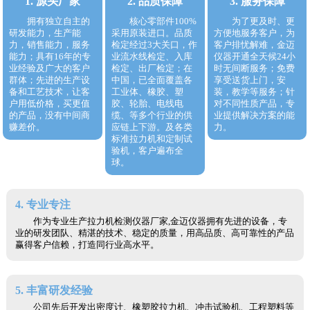
1. 源头厂家
2. 品质保障
3. 服务保障
拥有独立自主的
核心零部件100%
为了更及时、更
研发能力，生产能
采用原装进口。品质
方便地服务客户，为
力，销售能力，服务
检定经过3大关口，作
客户排忧解难，金迈
能力；具有16年的专
业流水线检定、入库
仪器开通全天候24小
业经验及广大的客户
检定、出厂检定；在
时无间断服务；免费
群体；先进的生产设
中国，已全面覆盖各
享受送货上门，安
备和工艺技术，让客
工业体、橡胶、塑
装，教学等服务；针
户用低价格，买更值
胶、轮胎、电线电
对不同性质产品，专
的产品，没有中间商
缆、等多个行业的供
业提供解决方案的能
赚差价。
应链上下游。及各类
力。
标准拉力机和定制试
验机，客户遍布全
球。
4. 专业专注
作为专业生产拉力机检测仪器厂家,金迈仪器拥有先进的设备，专
业的研发团队、精湛的技术、稳定的质量，用高品质、高可靠性的产品
赢得客户信赖，打造同行业高水平。
5. 丰富研发经验
公司先后开发出密度计、橡塑胶拉力机、冲击试验机、工程塑料等