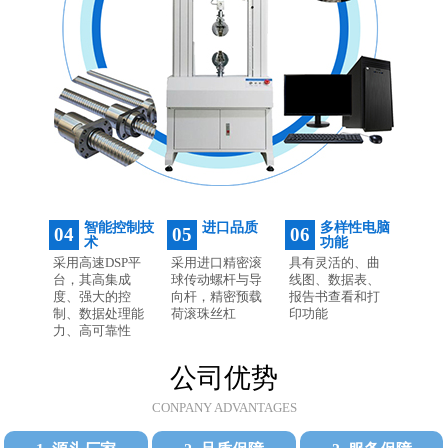
智能控制技
进口品质
多样性电脑
04
05
06
术
功能
采用高速DSP平
采用进口精密滚
具有灵活的、曲
台，其高集成
球传动螺杆与导
线图、数据表、
度、强大的控
向杆，精密预载
报告书查看和打
制、数据处理能
荷滚珠丝杠
印功能
力、高可靠性
公司优势
CONPANY ADVANTAGES