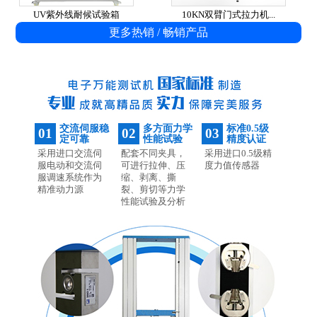
UV紫外线耐候试验箱
10KN双臂门式拉力机...
更多热销 / 畅销产品
交流伺服稳
多方面力学
标准0.5级
01
02
03
定可靠
性能试验
精度认证
采用进口交流伺
配套不同夹具，
采用进口0.5级精
服电动和交流伺
可进行拉伸、压
度力值传感器
服调速系统作为
缩、剥离、撕
精准动力源
裂、剪切等力学
性能试验及分析