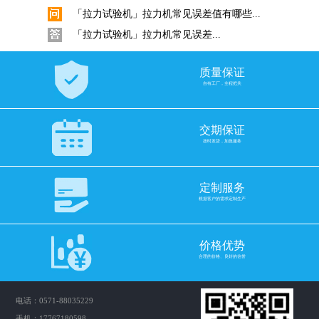
「拉力试验机」拉力机常见误差值有哪些...
「拉力试验机」拉力机常见误差...
金属板材拉力试验机拉伸试验标准试样要...
质量保证
金属拉伸试验标准试样要求是什...
自有工厂，全程把关
电子拉力试验机选择滚珠丝杠还是梯形丝...
拉力试验机如何配置合适的丝杆...
交期保证
按时发货，加急服务
挑选电子拉力机力值是否越大越准！
拉力机力值选购十分重要，如何...
定制服务
GB/T 3682.1-2018与ASTM D1238...
根据客户的需求定制生产
在塑料工业中，熔体流动速率（...
价格优势
科思Quarrz固体比重计的使用
合理的价格、良好的信誉
数显直读式密度测试仪固体采用...
橡胶比重计密度计与密度测试仪操作使用...
电话：0571-88035229
橡胶比重计密度计与密度测试仪...
手机：17767180598