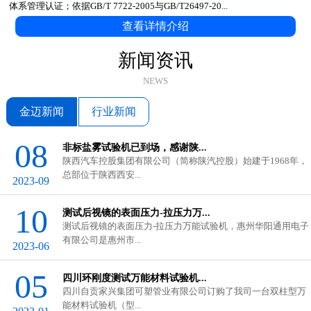
体系管理认证；依据GB/T 7722-2005与GB/T26497-20...
查看详情介绍
新闻资讯
NEWS
金迈新闻
行业新闻
08
非标盐雾试验机已到场，感谢陕...
陕西汽车控股集团有限公司（简称陕汽控股）始建于1968年，
总部位于陕西西安...
2023-09
10
测试后视镜的表面压力-拉压力万...
测试后视镜的表面压力-拉压力万能试验机，惠州华阳通用电子
有限公司是惠州市...
2023-06
GB/T 3682.1-2018与ASTM D1238...
05
四川环刚度测试万能材料试验机...
在塑料工业中，熔体流动速率（...
四川自贡家兴集团可塑管业有限公司订购了我司一台双柱型万
能材料试验机（型...