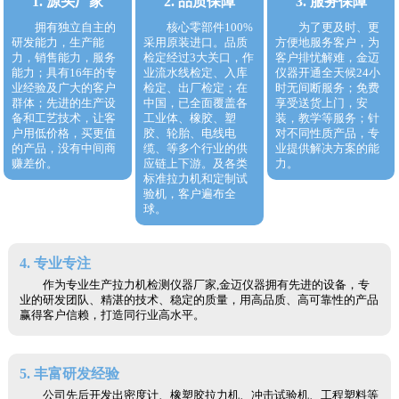
1. 源头厂家
2. 品质保障
3. 服务保障
拥有独立自主的
核心零部件100%
为了更及时、更
研发能力，生产能
采用原装进口。品质
方便地服务客户，为
力，销售能力，服务
检定经过3大关口，作
客户排忧解难，金迈
能力；具有16年的专
业流水线检定、入库
仪器开通全天候24小
业经验及广大的客户
检定、出厂检定；在
时无间断服务；免费
群体；先进的生产设
中国，已全面覆盖各
享受送货上门，安
备和工艺技术，让客
工业体、橡胶、塑
装，教学等服务；针
户用低价格，买更值
胶、轮胎、电线电
对不同性质产品，专
的产品，没有中间商
缆、等多个行业的供
业提供解决方案的能
赚差价。
应链上下游。及各类
力。
标准拉力机和定制试
验机，客户遍布全
球。
4. 专业专注
作为专业生产拉力机检测仪器厂家,金迈仪器拥有先进的设备，专
业的研发团队、精湛的技术、稳定的质量，用高品质、高可靠性的产品
赢得客户信赖，打造同行业高水平。
5. 丰富研发经验
公司先后开发出密度计、橡塑胶拉力机、冲击试验机、工程塑料等