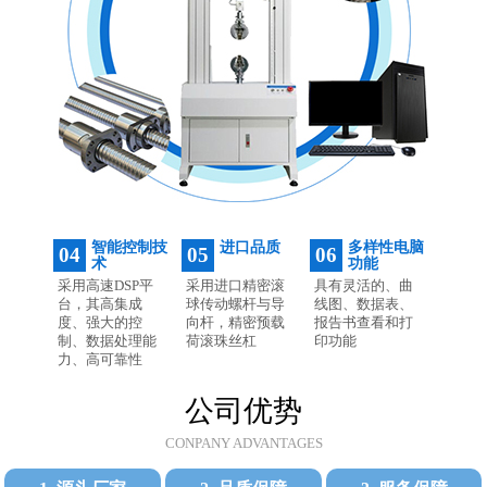
智能控制技
进口品质
多样性电脑
04
05
06
术
功能
采用高速DSP平
采用进口精密滚
具有灵活的、曲
台，其高集成
球传动螺杆与导
线图、数据表、
度、强大的控
向杆，精密预载
报告书查看和打
制、数据处理能
荷滚珠丝杠
印功能
力、高可靠性
公司优势
CONPANY ADVANTAGES