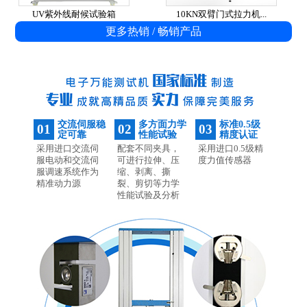
UV紫外线耐候试验箱
10KN双臂门式拉力机...
更多热销 / 畅销产品
交流伺服稳
多方面力学
标准0.5级
01
02
03
定可靠
性能试验
精度认证
采用进口交流伺
配套不同夹具，
采用进口0.5级精
服电动和交流伺
可进行拉伸、压
度力值传感器
服调速系统作为
缩、剥离、撕
精准动力源
裂、剪切等力学
性能试验及分析