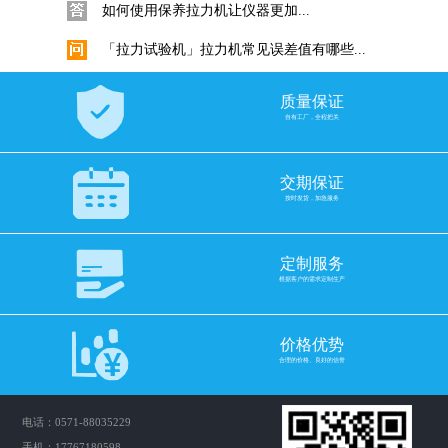
「拉力试验机」拉力机常见误差值有哪些...
「拉力试验机」拉力机常见误差...
质量保证
金属板材拉力试验机拉伸试验标准试样要...
自有工厂，全程把关
金属拉伸试验标准试样要求是什...
电子拉力试验机选择滚珠丝杠还是梯形丝...
交期保证
拉力试验机如何配置合适的丝杆...
按时发货，加急服务
挑选电子拉力机力值是否越大越准！
定制服务
拉力机力值选购十分重要，如何...
根据客户的需求定制生产
GB/T 3682.1-2018与ASTM D1238...
在塑料工业中，熔体流动速率（...
价格优势
合理的价格、良好的信誉
科思Quarrz固体比重计的使用
数显直读式密度测试仪固体采用...
电话：0571-88035229
橡胶比重计密度计与密度测试仪操作使用...
手机：17767180598